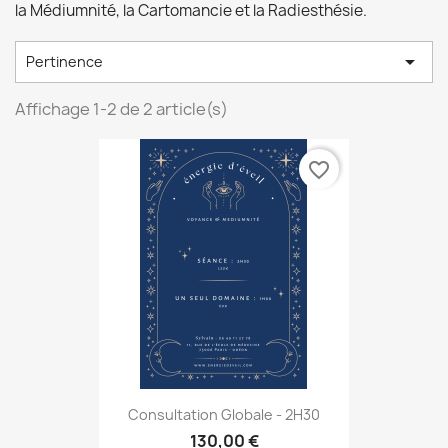
la Médiumnité, la Cartomancie et la Radiesthésie.

Pertinence
Affichage 1-2 de 2 article(s)
favorite_border
Consultation Globale - 2H30
130,00 €