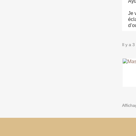
Ayu
Je 
écl
d’o
Il y a 3
Afficha