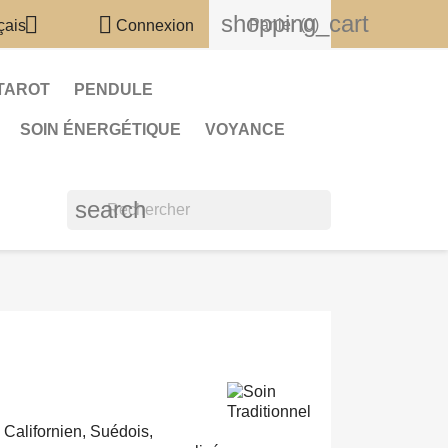
shopping_cart


Panier
(0)
çais
Connexion
TAROT
PENDULE
SOIN ÉNERGÉTIQUE
VOYANCE
search
Californien, Suédois,