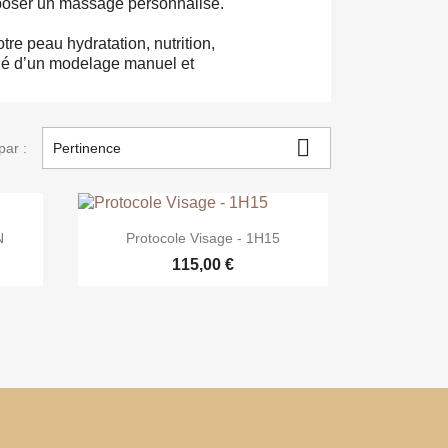
oposer un massage personnalisé.
re peau hydratation, nutrition,
gné d’un modelage manuel et

par :
Pertinence

Aperçu rapide
N
Protocole Visage - 1H15
115,00 €