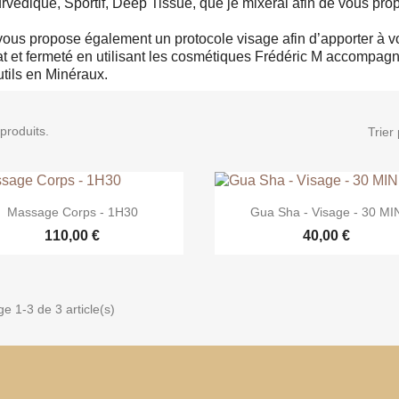
rvédique, Sportif, Deep Tissue, que je mixerai afin de vous pr
vous propose également un protocole visage afin d’apporter à vot
at et fermeté en utilisant les cosmétiques Frédéric M accompa
utils en Minéraux.
 produits.
Trier 


Aperçu rapide
Aperçu rapide
Massage Corps - 1H30
Gua Sha - Visage - 30 MI
110,00 €
40,00 €
ge 1-3 de 3 article(s)