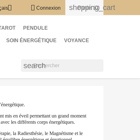
shopping_cart


Panier
(0)
çais
Connexion
TAROT
PENDULE
SOIN ÉNERGÉTIQUE
VOYANCE
search
’énergétique.
eront mis en éveil permettant un grand moment
avec les différents corps énergétiques.
érapie, la Radiesthésie, le Magnétisme et le
el équilibre énergétique et émotionnel.