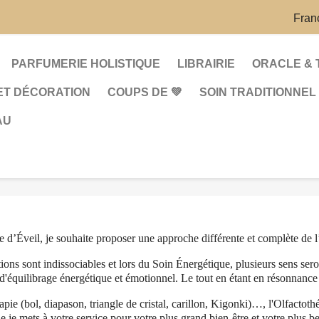
Fran
PARFUMERIE HOLISTIQUE
LIBRAIRIE
ORACLE & 
ET DÉCORATION
COUPS DE 💚
SOIN TRADITIONNEL
AU
 d’Éveil, je souhaite proposer une approche différente et complète de l
motions sont indissociables et lors du Soin Énergétique, plusieurs sens s
 d'équilibrage énergétique et émotionnel. Le tout en étant en résonnance 
ie (bol, diapason, triangle de cristal, carillon, Kigonki)…, l'Olfactoth
e je mets à votre service pour votre plus grand bien-être et votre plus b